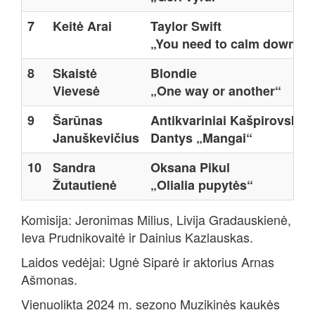
7
Keitė Arai
Taylor Swift
„You need to calm down“
8
Skaistė
Blondie
Vievesė
„One way or another“
9
Šarūnas
Antikvariniai Kašpirovskio
Januškevičius
Dantys „Mangai“
10
Sandra
Oksana Pikul
Žutautienė
„Olialia pupytės“
Komisija: Jeronimas Milius, Livija Gradauskienė,
Ieva Prudnikovaitė ir Dainius Kazlauskas.
Laidos vedėjai: Ugnė Siparė ir aktorius Arnas
Ašmonas.
Vienuolikta 2024 m. sezono Muzikinės kaukės