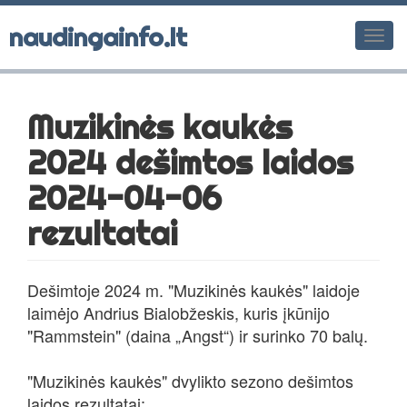
naudingainfo.lt
Men
Muzikinės kaukės
2024 dešimtos laidos
2024-04-06
rezultatai
Dešimtoje 2024 m. "Muzikinės kaukės" laidoje
laimėjo Andrius Bialobžeskis, kuris įkūnijo
"Rammstein" (daina „Angst“) ir surinko 70 balų.
"Muzikinės kaukės" dvylikto sezono dešimtos
laidos rezultatai: