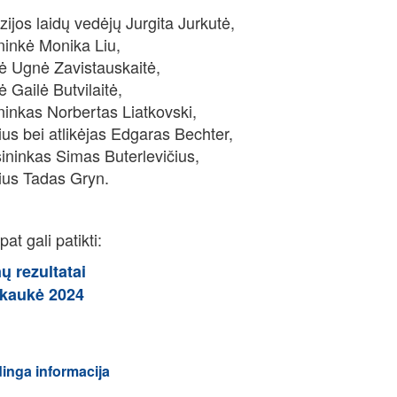
izijos laidų vedėjų Jurgita Jurkutė,
ninkė Monika Liu,
ė Ugnė Zavistauskaitė,
ė Gailė Butvilaitė,
ninkas Norbertas Liatkovski,
ius bei atlikėjas Edgaras Bechter,
ininkas Simas Buterlevičius,
ius Tadas Gryn.
at gali patikti:
 rezultatai
 kaukė 2024
dinga informacija