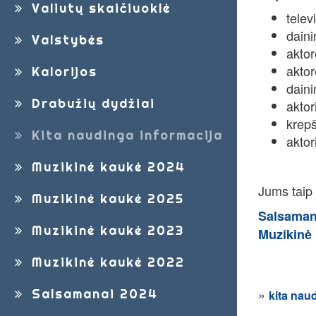
Valiutų skaičiuoklė
telev
daini
Valstybės
aktor
aktor
Kalorijos
daini
Drabužių dydžiai
aktor
krepš
Kita naudinga informacija
aktor
Muzikinė kaukė 2024
Jums taip p
Muzikinė kaukė 2025
Salsamanų
Muzikinė kaukė 2023
Muzikinė
Muzikinė kaukė 2022
»
Salsamanai 2024
kita nau