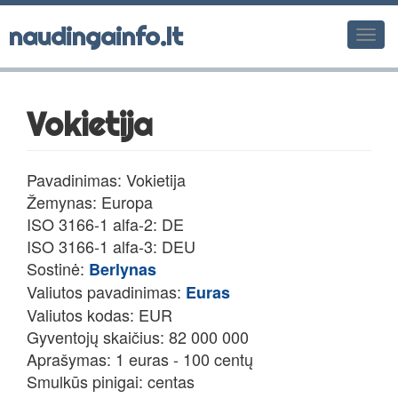
naudingainfo.lt
Men
Vokietija
Pavadinimas: Vokietija
Žemynas: Europa
ISO 3166-1 alfa-2: DE
ISO 3166-1 alfa-3: DEU
Sostinė:
Berlynas
Valiutos pavadinimas:
Euras
Valiutos kodas: EUR
Gyventojų skaičius: 82 000 000
Aprašymas: 1 euras - 100 centų
Smulkūs pinigai: centas