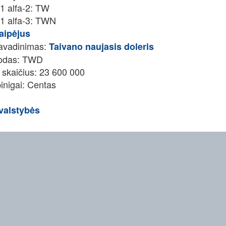
1 alfa-2: TW
1 alfa-3: TWN
aipėjus
pavadinimas:
Taivano naujasis doleris
kodas: TWD
 skaičius: 23 600 000
inigai: Centas
valstybės