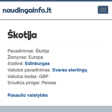
naudingainfo.lt
Men
Škotija
Pavadinimas: Škotija
Žemynas: Europa
Sostinė:
Edinburgas
Valiutos pavadinimas:
Svaras sterlingų
Valiutos kodas: GBP
Smulkūs pinigai: Pensas
Pasaulio valstybės