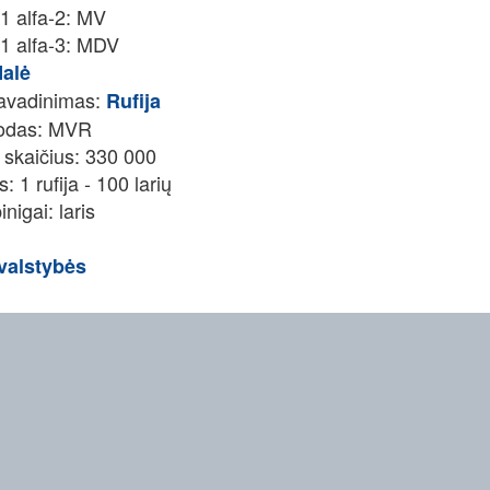
1 alfa-2: MV
1 alfa-3: MDV
alė
pavadinimas:
Rufija
kodas: MVR
 skaičius: 330 000
 1 rufija - 100 larių
nigai: laris
valstybės