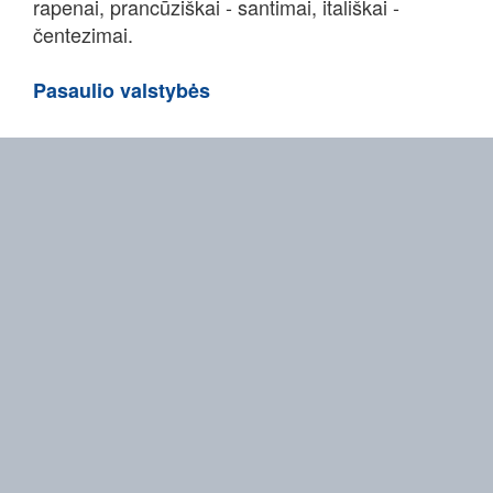
rapenai, prancūziškai - santimai, itališkai -
čentezimai.
Pasaulio valstybės