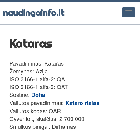
naudingainfo.lt
Men
Kataras
Pavadinimas: Kataras
Žemynas: Azija
ISO 3166-1 alfa-2: QA
ISO 3166-1 alfa-3: QAT
Sostinė:
Doha
Valiutos pavadinimas:
Kataro rialas
Valiutos kodas: QAR
Gyventojų skaičius: 2 700 000
Smulkūs pinigai: Dirhamas