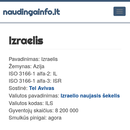
naudingainfo.lt
Men
Izraelis
Pavadinimas: Izraelis
Žemynas: Azija
ISO 3166-1 alfa-2: IL
ISO 3166-1 alfa-3: ISR
Sostinė:
Tel Avivas
Valiutos pavadinimas:
Izraelio naujasis šekelis
Valiutos kodas: ILS
Gyventojų skaičius: 8 200 000
Smulkūs pinigai: agora