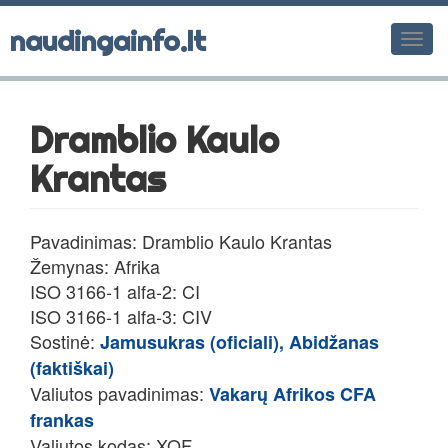
naudingainfo.lt
Men
Dramblio Kaulo
Krantas
Pavadinimas: Dramblio Kaulo Krantas
Žemynas: Afrika
ISO 3166-1 alfa-2: CI
ISO 3166-1 alfa-3: CIV
Sostinė:
Jamusukras (oficiali), Abidžanas
(faktiškai)
Valiutos pavadinimas:
Vakarų Afrikos CFA
frankas
Valiutos kodas: XOF