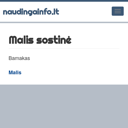
naudingainfo.lt
Men
Malis sostinė
Bamakas
Malis