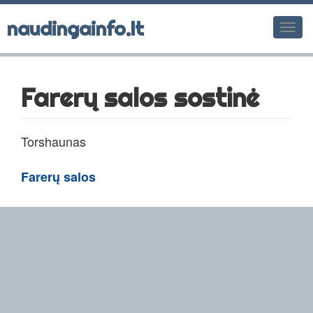
naudingainfo.lt
Men
Farerų salos sostinė
Torshaunas
Farerų salos