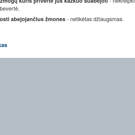
- nekreipki
žmogų kuris privertė jus kažkuo suabejoti
 bevertė.
- netikėtas džiaugsmas.
osti abejojančius žmones
kas