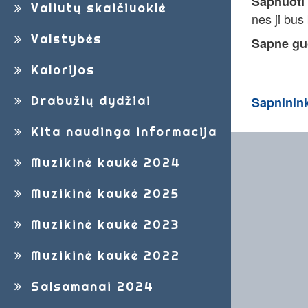
Sapnuoti 
Valiutų skaičiuoklė
nes ji bus
Valstybės
Sapne gu
Kalorijos
Drabužių dydžiai
Sapninin
Kita naudinga informacija
Muzikinė kaukė 2024
Muzikinė kaukė 2025
Muzikinė kaukė 2023
Muzikinė kaukė 2022
Salsamanai 2024