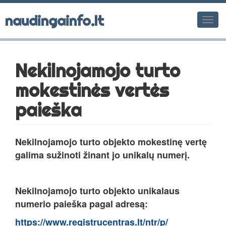
naudingainfo.lt
Men
Nekilnojamojo turto
mokestinės vertės
paieška
N
ekilnojamojo turto objekto mokestinę vertę
galima sužinoti žinant jo unikalų numerį.
Nekilnojamojo turto objekto unikalaus
numerio paieška pagal adresą:
https://www.registrucentras.lt/ntr/p/