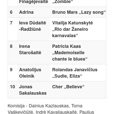
Finagėjevaitė
„Zombie“
6
Adrina
Bruno Mars „Lazy song“
2
7
Ieva Dūdaitė
Vitalija Katunskytė
2
-Radžiūnė
„Rio dar Žaneiro
karnavalas“
8
Irena
Patricia Kaas
2
Starošaitė
„Mademoiselle
chante le blues“
9
Anatolijus
Rolandas Janavičius
2
Oleinik
„Sudie, Eliza“
10
Jonas
Cher „Believe“
1
Sakalauskas
Komisija - Dainius Kazlauskas, Toma
Vaškevičiūtė, Indrė Kavaliauskaitė, Paulius