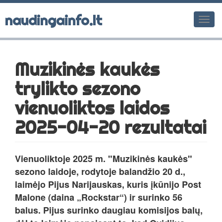
naudingainfo.lt
Men
Muzikinės kaukės
trylikto sezono
vienuoliktos laidos
2025-04-20 rezultatai
Vienuoliktoje 2025 m. "Muzikinės kaukės"
sezono laidoje, rodytoje balandžio 20 d.,
laimėjo Pijus Narijauskas, kuris įkūnijo Post
Malone (daina „Rockstar“) ir surinko 56
balus. Pijus surinko daugiau komisijos balų,