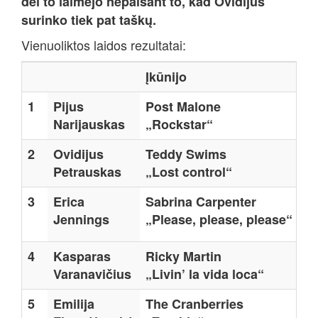
dėl to laimėjo nepaisant to, kad Ovidijus
surinko tiek pat taškų.
Vienuoliktos laidos rezultatai:
Įkūnijo
T
1
Pijus
Post Malone
5
Narijauskas
„Rockstar“
2
Ovidijus
Teddy Swims
5
Petrauskas
„Lost control“
3
Erica
Sabrina Carpenter
3
Jennings
„Please, please, please“
4
Kasparas
Ricky Martin
3
Varanavičius
„Livin’ la vida loca“
5
Emilija
The Cranberries
2