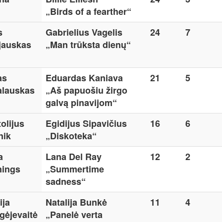
„Birds of a fearther“
s
Gabrielius Vagelis
24
7
jauskas
„Man trūksta dienų“
as
Eduardas Kaniava
21
5
alauskas
„Aš papuošiu žirgo
galvą pinavijom“
olijus
Egidijus Sipavičius
16
6
nik
„Diskoteka“
a
Lana Del Ray
12
2
nings
„Summertime
sadness“
ija
Natalija Bunkė
11
4
gėjevaitė
„Panelė verta