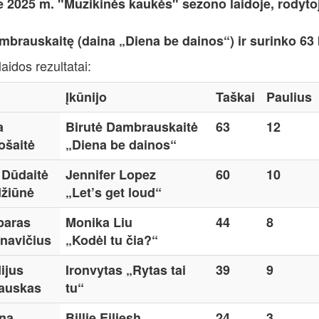
e 2025 m. "Muzikinės kaukės" sezono laidoje, rodytoje
mbrauskaitę (daina „Diena be dainos“) ir surinko 63 
laidos rezultatai:
Įkūnijo
Taškai
Paulius
a
Birutė Dambrauskaitė
63
12
ošaitė
„Diena be dainos“
 Dūdaitė
Jennifer Lopez
60
10
džiūnė
„Let’s get loud“
paras
Monika Liu
44
8
navičius
„Kodėl tu čia?“
ijus
Ironvytas „Rytas tai
39
9
rauskas
tu“
na
Billie Eiliesh
24
3