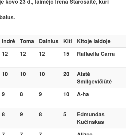
 kovo 23 d., laimėjo Irena Starošaitė, kuri
balus.
Indrė
Toma
Dainius
Kiti
Kitoje laidoje
12
12
12
15
Raffaella Carra
10
10
10
20
Aistė
Smilgevičiūtė
9
8
9
10
A-ha
8
9
8
5
Edmundas
Kučinskas
7
7
7
Alizee