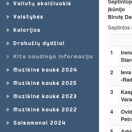
Septintoj
Valiutų skaičiuoklė
įkūnijo
Birutę Da
Valstybės
Septintos 
Kalorijos
Drabužių dydžiai
1
Iren
Kita naudinga informacija
Star
Muzikinė kaukė 2024
2
Ieva
-Ra
Muzikinė kaukė 2025
3
Kas
Muzikinė kaukė 2023
Vara
Muzikinė kaukė 2022
4
Ovid
Pet
Salsamanai 2024
5
Adri