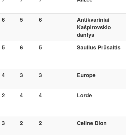
6
5
6
Antikvariniai
Kašpirovskio
dantys
5
6
5
Saulius Prūsaitis
4
3
3
Europe
2
4
4
Lorde
3
2
2
Celine Dion