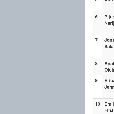
6
Piju
Nari
7
Jon
Sak
8
Anat
Olei
9
Eric
Jen
10
Emil
Fina